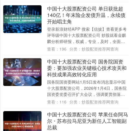
中国十大股票配资公司 单日获批超
140亿！年末险企发债升温，永续债
开始唱主角
登录新浪财经APP 搜索【信披】查看更多考
评等级中国十大股票配资公司 炒股就看金麒
麟分析师研报，权威，专业，及时，全面，
助您挖掘潜力主题机会！ 来源：北京商报 ....
查看：
196
分类：
炒股配资推荐网查询
中国十大股票配资公司 国务院国资
委：要加强农业关键核心技术攻关和
科技成果高效转化应用
国务院国资委网站1月5日发布消息显示中国
十大股票配资公司，2026年1月4日，国务院
国资委党委召开扩大会议，强调要贯彻落实
中央农村工作会议部署，组织推动国资央
查看：
116
分类：
炒股配资推荐网查询
企....
中国十大股票配资公司 苹果任命阿马
尔・苏布拉马尼亚为新任人工智能副
总裁