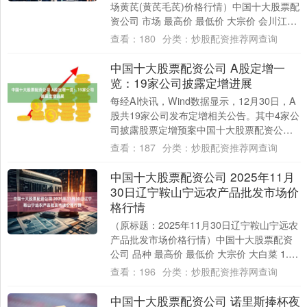
场黄芪(黄芪毛芪)价格行情）中国十大股票配
资公司 市场 最高价 最低价 大宗价 会川江能
中药材综合贸易市场 10.....
查看：
180
分类：
炒股配资推荐网查询
中国十大股票配资公司 A股定增一
览：19家公司披露定增进展
每经AI快讯，Wind数据显示，12月30日，A
股共19家公司发布定增相关公告。其中4家公
司披露股票定增预案中国十大股票配资公
司，6家定增预案获股东大会通过，3....
查看：
187
分类：
炒股配资推荐网查询
中国十大股票配资公司 2025年11月
30日辽宁鞍山宁远农产品批发市场价
格行情
（原标题：2025年11月30日辽宁鞍山宁远农
产品批发市场价格行情）中国十大股票配资
公司 品种 最高价 最低价 大宗价 大白菜 1.80
1.60 1.70 油....
查看：
196
分类：
炒股配资推荐网查询
中国十大股票配资公司 诺里斯捧杯夜