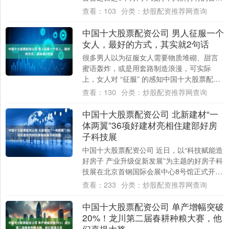
股票，其目前持股698，668，092股....
查看：
103
分类：
炒股配资推荐网查询
中国十大股票配资公司 男人征服一个
女人，最好的方式，其实就2句话
很多男人以为征服女人需要物质堆砌、甜言
蜜语轰炸，或是用套路制造浪漫，可实际
上，女人对 “征服” 的感知中国十大股票配资
公司，从来不是外在的炫耀或刻意的讨好，
查看：
130
分类：
炒股配资推荐网查询
而是....
中国十大股票配资公司 北新建材“一
体两翼”36项好建材亮相住建部好房
子科技展
中国十大股票配资公司 近日，以“科技赋能造
好房子 产业升级促新发展”为主题的好房子科
技展在北京首钢国际会展中心8号馆正式开
展。中国建材集团所属21家企业92项“....
查看：
233
分类：
炒股配资推荐网查询
中国十大股票配资公司 单产增幅突破
20%！龙川第二届春耕种粮大赛，他
们喜提大奖