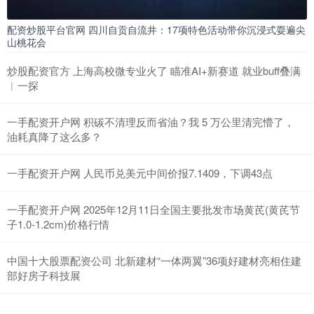
配资炒股平台官网 四川自贡自流井：17项特色活动带你沉浸式耍遍尖
山桃花会
炒股配资官方 上海高校微专业火了 瞄准AI+新赛道 就业buff叠满
︱一探
一手配资开户网 积碳不清理反而省油？我 5 万公里清完懵了，
油耗真降了这么多？
一手配资开户网 人民币兑美元中间价报7.1409，下调43点
一手配资开户网 2025年12月11日全国主要批发市场黄芪(黄芪节
子1.0-1.2cm)价格行情
中国十大股票配资公司 北新建材“一体两翼”36项好建材亮相住建
部好房子科技展