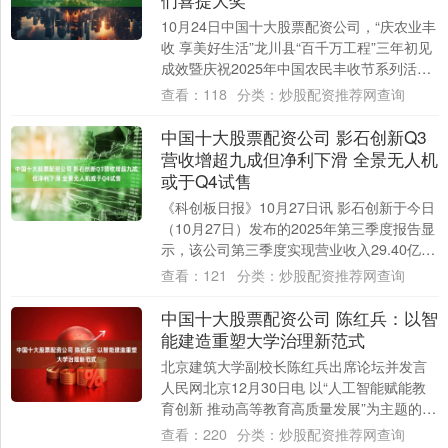
10月24日中国十大股票配资公司，“庆农业丰
收 享美好生活”龙川县“百千万工程”三年初见
成效暨庆祝2025年中国农民丰收节系列活动
期间，举行了龙川第二届春耕种粮....
查看：
118
分类：
炒股配资推荐网查询
中国十大股票配资公司 影石创新Q3
营收增超九成但净利下滑 全景无人机
或于Q4试售
《科创板日报》10月27日讯 影石创新于今日
（10月27日）发布的2025年第三季度报告显
示，该公司第三季度实现营业收入29.40亿
元，同比增长92.64%；归....
查看：
121
分类：
炒股配资推荐网查询
中国十大股票配资公司 陈红兵：以智
能建造重塑大学治理新范式
北京建筑大学副校长陈红兵出席论坛并发言
人民网北京12月30日电 以“人工智能赋能教
育创新 推动高等教育高质量发展”为主题的人
民网2025大学校长论坛27日在广....
查看：
220
分类：
炒股配资推荐网查询