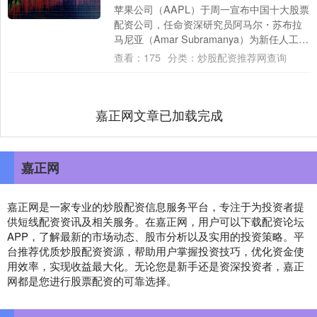
苹果公司（AAPL）于周一宣布中国十大股票
配资公司，任命资深研究员阿马尔・苏布拉
马尼亚（Amar Subramanya）为新任人工智
能副总裁，接替约翰・吉安南德....
查看：
175
分类：
炒股配资推荐网查询
嘉正网文章已加载完成
嘉正网
嘉正网是一家专业的炒股配资信息服务平台，专注于为投资者提
供短线配资资讯及相关服务。在嘉正网，用户可以下载配资论坛
APP，了解最新的市场动态、股市分析以及实用的投资策略。平
台推荐优质炒股配资资源，帮助用户掌握投资技巧，优化资金使
用效率，实现收益最大化。无论您是新手还是资深投资者，嘉正
网都是您进行股票配资的可靠选择。