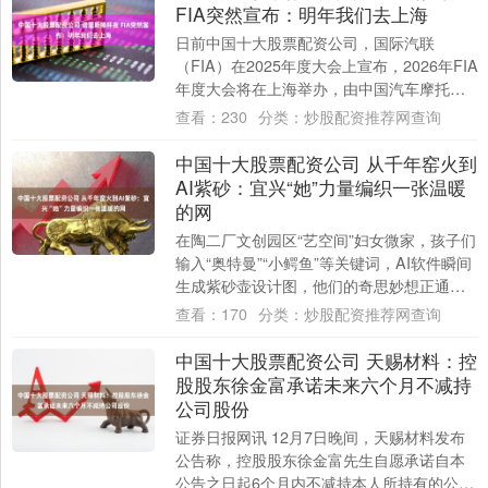
FIA突然宣布：明年我们去上海
日前中国十大股票配资公司，国际汽联
（FIA）在2025年度大会上宣布，2026年FIA
年度大会将在上海举办，由中国汽车摩托车
运动联合会（CAMF)主办！ 而20....
查看：
230
分类：
炒股配资推荐网查询
中国十大股票配资公司 从千年窑火到
AI紫砂：宜兴“她”力量编织一张温暖
的网
在陶二厂文创园区“艺空间”妇女微家，孩子们
输入“奥特曼”“小鳄鱼”等关键词，AI软件瞬间
生成紫砂壶设计图，他们的奇思妙想正通过
现代科技与传统技艺的融合变为现实。....
查看：
170
分类：
炒股配资推荐网查询
中国十大股票配资公司 天赐材料：控
股股东徐金富承诺未来六个月不减持
公司股份
证券日报网讯 12月7日晚间，天赐材料发布
公告称，控股股东徐金富先生自愿承诺自本
公告之日起6个月内不减持本人所持有的公司