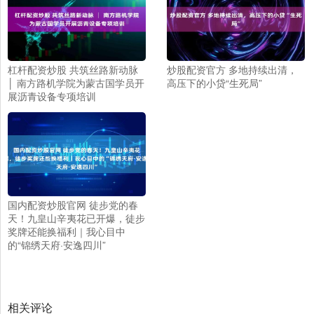
杠杆配资炒股 共筑丝路新动脉
炒股配资官方 多地持续出清，
│ 南方路机学院为蒙古国学员开
高压下的小贷“生死局”
展沥青设备专项培训
国内配资炒股官网 徒步党的春
天！九皇山辛夷花已开爆，徒步
奖牌还能换福利｜我心目中
的“锦绣天府·安逸四川”
相关评论