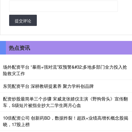
提交评论
热点资讯
场外配资平台 “暴雨+强对流”双预警&#32;多地多部门全力投入抢
险救灾工作
东莞配资平台 深耕教研提素养 聚力学科创品牌
配资炒股最简单三个步骤 宋威龙张婧仪主演《野狗骨头》宣传翻
车，S级短片被指全抄大二学生两月心血
10倍配资公司 创新药BD，数据炸裂！超跌+业绩高增长概念股揭
晓，17股上榜