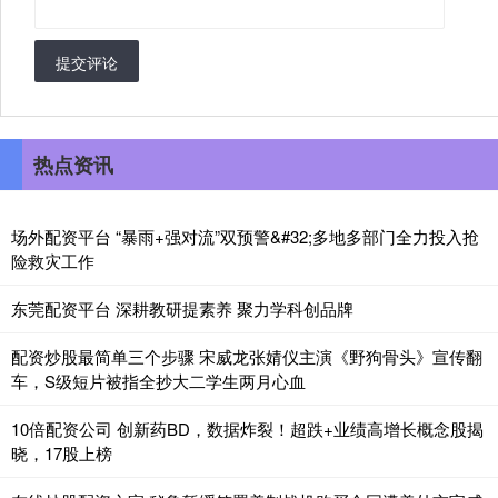
提交评论
热点资讯
场外配资平台 “暴雨+强对流”双预警&#32;多地多部门全力投入抢
险救灾工作
东莞配资平台 深耕教研提素养 聚力学科创品牌
配资炒股最简单三个步骤 宋威龙张婧仪主演《野狗骨头》宣传翻
车，S级短片被指全抄大二学生两月心血
10倍配资公司 创新药BD，数据炸裂！超跌+业绩高增长概念股揭
晓，17股上榜