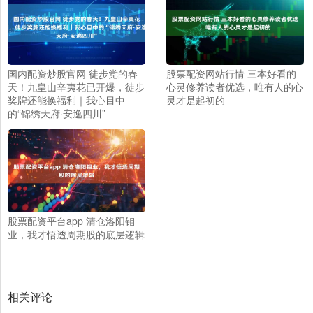
国内配资炒股官网 徒步党的春
股票配资网站行情 三本好看的
天！九皇山辛夷花已开爆，徒步
心灵修养读者优选，唯有人的心
奖牌还能换福利｜我心目中
灵才是起初的
的“锦绣天府·安逸四川”
股票配资平台app 清仓洛阳钼
业，我才悟透周期股的底层逻辑
相关评论