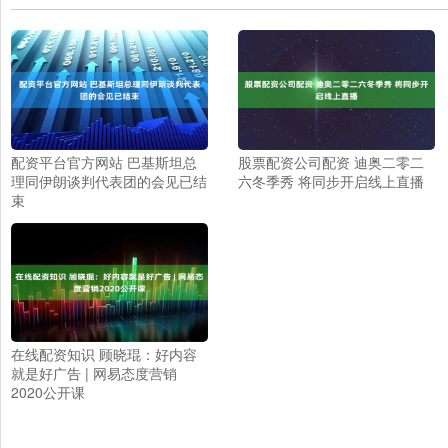
配资平台官方网站 巴基斯坦总
股票配资公司配资 迪奥二零二
理同伊朗谈判代表团的会见已结
六冬季秀 将同步开启线上直播
束
在线配资知识 顾晓琨：好内容
就是好广告 | 网易态度营销
2020公开课