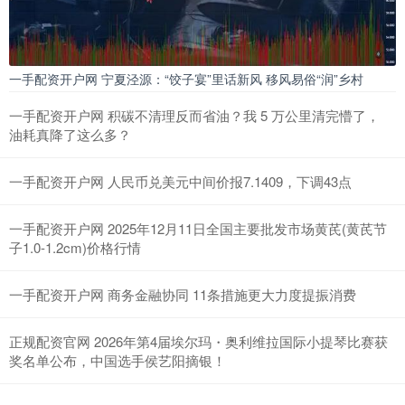
一手配资开户网 宁夏泾源：“饺子宴”里话新风 移风易俗“润”乡村
一手配资开户网 积碳不清理反而省油？我 5 万公里清完懵了，
油耗真降了这么多？
一手配资开户网 人民币兑美元中间价报7.1409，下调43点
一手配资开户网 2025年12月11日全国主要批发市场黄芪(黄芪节
子1.0-1.2cm)价格行情
一手配资开户网 商务金融协同 11条措施更大力度提振消费
正规配资官网 2026年第4届埃尔玛・奥利维拉国际小提琴比赛获
奖名单公布，中国选手侯艺阳摘银！