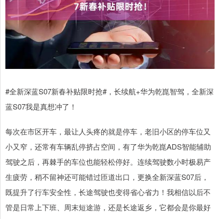
#全新深蓝S07新春补贴限时抢#，长续航+华为乾崑智驾，全新深
蓝S07我是真想冲了！
每次在市区开车，最让人头疼的就是停车，老旧小区的停车位又
小又窄，还常有车辆乱停挤占空间，有了华为乾崑ADS智能辅助
驾驶之后，再棘手的车位也能轻松停好。连续驾驶数小时极易产
生疲劳，稍不留神还可能错过匝道出口，更换全新深蓝S07后，
既提升了行车安全性，长途驾驶也变得省心省力！我相信以后不
管是日常上下班、周末短途游，还是长途返乡，它都会是你最好