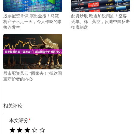
股票配资常识 演出全撤！马筱
配资炒股 欧盟加税闹剧！空客
梅产子不足一天，令人作呕的事
丢单、稀土落空，反遭中国反击
接连发生
彻底崩盘
股市配资风云 “回家去！”抵达国
宝守护者的内心
相关评论
本文评分
*