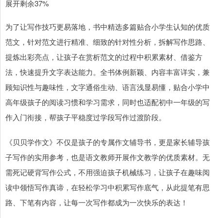
展开剩余37%
为了让写作技巧更易落地，书中精选多篇贴合小学生认知的优质
范文，针对范文进行精准、细致的针对性分析，拆解写作思路、
提炼出彩亮点，让孩子在赏析范文的过程中积累素材、借鉴方
法，快速提升文字表达能力。全书体例新颖、内容丰富详实，兼
顾知识性与趣味性，文字通俗生动、语言浅显易懂，贴合小学中
高年级孩子的阅读习惯和学习需求，同时也适配初中一年级的写
作入门衔接，帮孩子平稳度过学段写作过渡阶段。
《贝贝学作文》不仅是孩子的专属作文辅导书，更是家长辅导孩
子写作的实用参考，也是语文教师开展作文教学的优质素材。无
需死记硬背写作公式，不用强迫孩子机械练习，让孩子在趣味阅
读中领悟写作真谛，在轻松学习中积累写作底气，从此提笔有思
路、下笔有内容，让每一次写作都成为一次快乐的表达！